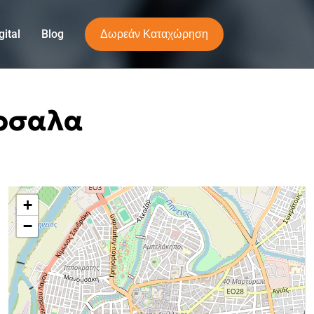
Δωρεάν Καταχώρηση
ital
Blog
άρσαλα
+
−