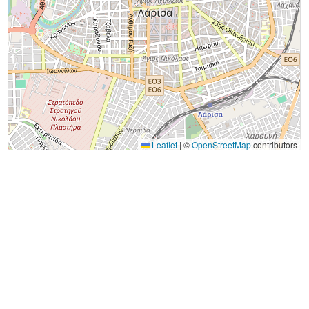
Leaflet
|
©
OpenStreetMap
contributors