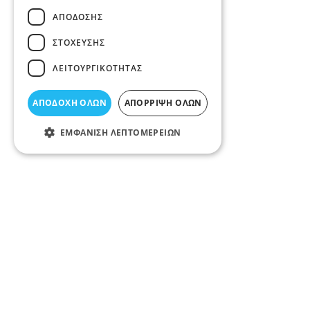
ΑΠΌΔΟΣΗΣ
ΣΤΌΧΕΥΣΗΣ
ΛΕΙΤΟΥΡΓΙΚΌΤΗΤΑΣ
ΑΠΟΔΟΧΉ ΌΛΩΝ
ΑΠΌΡΡΙΨΗ ΌΛΩΝ
ΕΜΦΆΝΙΣΗ ΛΕΠΤΟΜΕΡΕΙΏΝ
Περιγραφή κατηγορίας
ΑΜΟΡΤΙΣΕΡ ΑΥΤΟΚΙΝΗΤΩΝ ΛΑΡΙΣΑ Τα αμορτισέρ μειών
ελατήρια. Οι αποσβεστήρες κραδασμών μετατρέπουν τ
τριβής. Αυτό περιλαμβάνει την επιβράδυνση της ροής 
αμορτισέρ. Τοποθετήσεις αμορτισέρ στον Νομό Λάρι