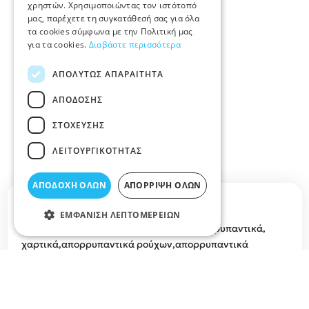
χρηστών. Χρησιμοποιώντας τον ιστότοπό
μας, παρέχετε τη συγκατάθεσή σας για όλα
τα cookies σύμφωνα με την Πολιτική μας
για τα cookies.
Διαβάστε περισσότερα
ΑΠΟΛΎΤΩΣ ΑΠΑΡΑΊΤΗΤΑ
ΑΠΌΔΟΣΗΣ
ΣΤΌΧΕΥΣΗΣ
ΛΕΙΤΟΥΡΓΙΚΌΤΗΤΑΣ
ΑΠΟΔΟΧΉ ΌΛΩΝ
ΑΠΌΡΡΙΨΗ ΌΛΩΝ
Περιγραφή κατηγορίας
ΕΜΦΆΝΙΣΗ ΛΕΠΤΟΜΕΡΕΙΏΝ
ΑΠΟΡΡΥΠΑΝΤΙΚΑ ΛΑΡΙΣΑ θα βρείτε απορρυπαντικά,
χαρτικά,απορρυπαντικά ρούχων,απορρυπαντικά
πλυντηρίου πιάτων,οικολογικά απορρυπαντικά στο Νομό
Λάρισας.