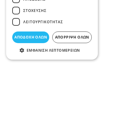
ΣΤΌΧΕΥΣΗΣ
ΛΕΙΤΟΥΡΓΙΚΌΤΗΤΑΣ
ΑΠΟΔΟΧΉ ΌΛΩΝ
ΑΠΌΡΡΙΨΗ ΌΛΩΝ
ΕΜΦΆΝΙΣΗ ΛΕΠΤΟΜΕΡΕΙΏΝ
Περιγραφή κατηγορίας
ΔΑΠΕΔΑ ΛΑΡΙΣΑ θα βρείτε δάπεδα ειδικών απαιτήσεω
πατητή τσιμεντοκονία, σταμπωτά δάπεδα, δαπεδα εσ
Νομό Λάρισας.