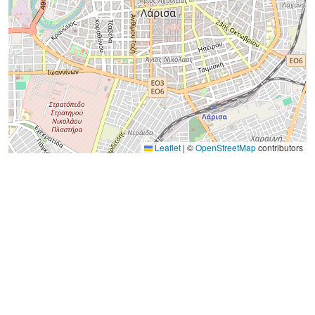
Leaflet
|
©
OpenStreetMap
contributors