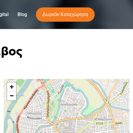
Δωρεάν Καταχώρηση
ital
Blog
αβος
+
−