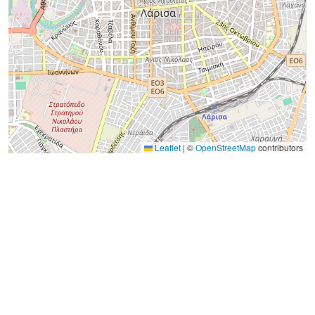
Leaflet
|
©
OpenStreetMap
contributors