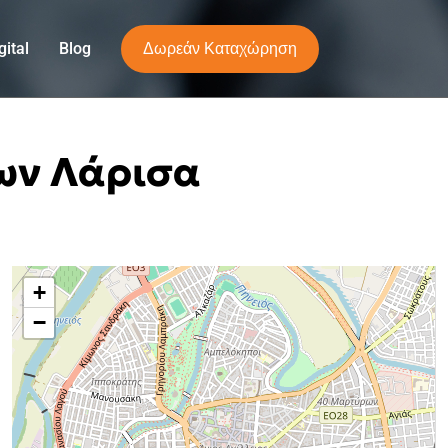
Δωρεάν Καταχώρηση
ital
Blog
ων Λάρισα
+
−