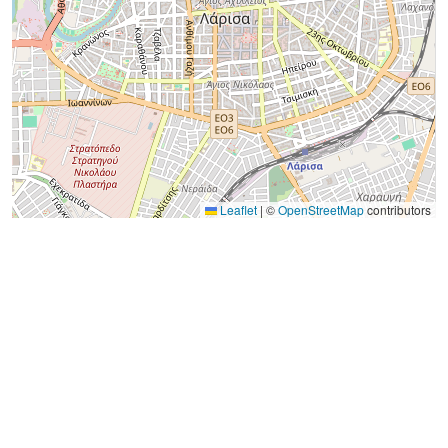
Leaflet
|
©
OpenStreetMap
contributors