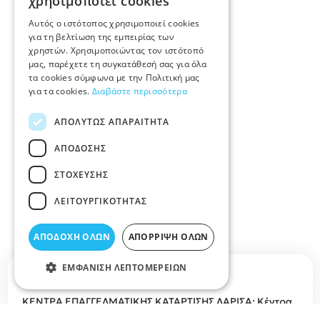
χρησιμοποιεί cookies
Αυτός ο ιστότοπος χρησιμοποιεί cookies
για τη βελτίωση της εμπειρίας των
χρηστών. Χρησιμοποιώντας τον ιστότοπό
μας, παρέχετε τη συγκατάθεσή σας για όλα
τα cookies σύμφωνα με την Πολιτική μας
για τα cookies.
Διαβάστε περισσότερα
ΑΠΟΛΎΤΩΣ ΑΠΑΡΑΊΤΗΤΑ
ΑΠΌΔΟΣΗΣ
ΣΤΌΧΕΥΣΗΣ
ΛΕΙΤΟΥΡΓΙΚΌΤΗΤΑΣ
ΑΠΟΔΟΧΉ ΌΛΩΝ
ΑΠΌΡΡΙΨΗ ΌΛΩΝ
ΕΜΦΆΝΙΣΗ ΛΕΠΤΟΜΕΡΕΙΏΝ
Περιγραφή κατηγορίας
ΚΕΝΤΡΑ ΕΠΑΓΓΕΛΜΑΤΙΚΗΣ ΚΑΤΑΡΤΙΣΗΣ ΛΑΡΙΣΑ: Κέντρα
δια βίου μάθησης, Επαγγελματική Κατάρτιση, κεντρα για