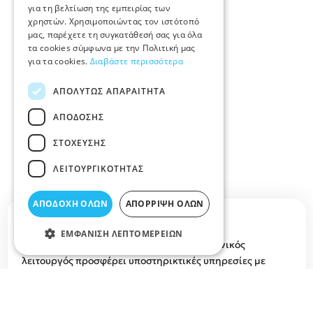
για τη βελτίωση της εμπειρίας των
χρηστών. Χρησιμοποιώντας τον ιστότοπό
μας, παρέχετε τη συγκατάθεσή σας για όλα
τα cookies σύμφωνα με την Πολιτική μας
για τα cookies.
Διαβάστε περισσότερα
ΑΠΟΛΎΤΩΣ ΑΠΑΡΑΊΤΗΤΑ
ΑΠΌΔΟΣΗΣ
ΣΤΌΧΕΥΣΗΣ
ΛΕΙΤΟΥΡΓΙΚΌΤΗΤΑΣ
ΑΠΟΔΟΧΉ ΌΛΩΝ
ΑΠΌΡΡΙΨΗ ΌΛΩΝ
Περιγραφή κατηγορίας
ΕΜΦΆΝΙΣΗ ΛΕΠΤΟΜΕΡΕΙΏΝ
ΚΟΙΝΩΝΙΚΟΙ ΛΕΙΤΟΥΡΓΟΙ ΛΑΡΙΣΑ Ο κοινωνικός
λειτουργός προσφέρει υποστηρικτικές υπηρεσίες με
σκοπό την πρόληψη ή την αντιμετώπιση κοινωνικών
προβλημάτων. Οι υπηρεσίες του προσφέρονται κυρίως
στα μέλη των ευάλωτων κοινωνικών ομάδων.