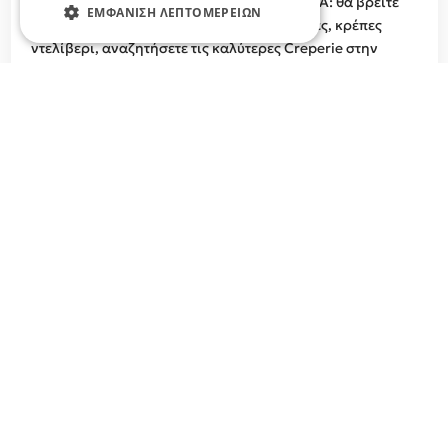
ΚΡΕΠΕΡΙ ΛΑΡΙΣΑ, ΚΡΕΠΕΣ DELIVERY ΛΑΡΙΣΑ: θα βρείτε
ΕΜΦΆΝΙΣΗ ΛΕΠΤΟΜΕΡΕΙΏΝ
κρεπερί για κρέπες αλμυρές, κρέπες γλυκιές, κρέπες
ντελίβερι, αναζητήσετε τις καλύτερες Creperie στην
Λάρισα για κρέπα γλυκία ή αλμυρή στο κατάστημα ή
delivery στον χώρο σας κρέπες στο Νομό Λάρισας.
Σχετικά άρθρα στο elarisa blog
Δεν υπάρχουν διαθέσιμα άρθρα...
Σχετικές αναζητήσεις για Κρεπερί, Κρέπες
Delivery Φάρσαλα
Κρέπες delivery Λάρισα, Creperie Λάρισα
+
−