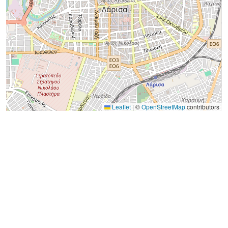
Leaflet
|
©
OpenStreetMap
contributors