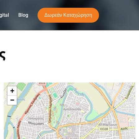
Δωρεάν Καταχώρηση
ital
Blog
ς
+
−