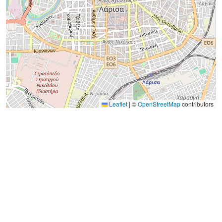
Leaflet
|
©
OpenStreetMap
contributors