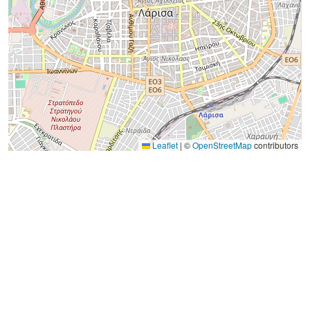
Leaflet
|
©
OpenStreetMap
contributors