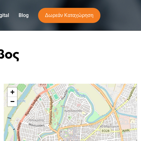
Δωρεάν Καταχώρηση
ital
Blog
βος
+
−