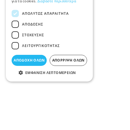
για τα cookies.
Διαβάστε περισσότερα
ΑΠΟΛΎΤΩΣ ΑΠΑΡΑΊΤΗΤΑ
ΑΠΌΔΟΣΗΣ
ΣΤΌΧΕΥΣΗΣ
ΛΕΙΤΟΥΡΓΙΚΌΤΗΤΑΣ
ΑΠΟΔΟΧΉ ΌΛΩΝ
ΑΠΌΡΡΙΨΗ ΌΛΩΝ
ΕΜΦΆΝΙΣΗ ΛΕΠΤΟΜΕΡΕΙΏΝ
Σχετικά άρθρα στο elarisa blog
Δεν υπάρχουν διαθέσιμα άρθρα...