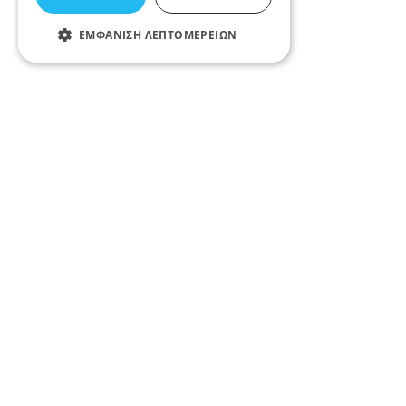
ΕΜΦΆΝΙΣΗ ΛΕΠΤΟΜΕΡΕΙΏΝ
Σχετικά άρθρα στο elarisa blog
Δεν υπάρχουν διαθέσιμα άρθρα...