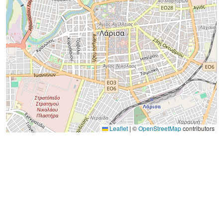
Leaflet
|
©
OpenStreetMap
contributors