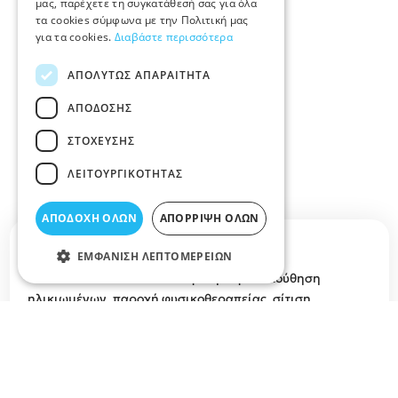
μας, παρέχετε τη συγκατάθεσή σας για όλα
τα cookies σύμφωνα με την Πολιτική μας
για τα cookies.
Διαβάστε περισσότερα
ΑΠΟΛΎΤΩΣ ΑΠΑΡΑΊΤΗΤΑ
ΑΠΌΔΟΣΗΣ
ΣΤΌΧΕΥΣΗΣ
ΛΕΙΤΟΥΡΓΙΚΌΤΗΤΑΣ
ΑΠΟΔΟΧΉ ΌΛΩΝ
ΑΠΌΡΡΙΨΗ ΌΛΩΝ
Περιγραφή κατηγορίας
ΕΜΦΆΝΙΣΗ ΛΕΠΤΟΜΕΡΕΙΏΝ
ΟΙΚΟΙ ΕΥΓΗΡΙΑΣ ΛΑΡΙΣΑ Ιατρική παρακολούθηση
ηλικιωμένων, παροχή φυσικοθεραπείας, σίτιση,
υποστήριξη ηλικιωμένων, ψυχαγωγία στο Νομό Λάρισας.
Σχετικά άρθρα στο elarisa blog