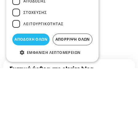
ΑΠΌΔΟΣΗΣ
ΣΤΌΧΕΥΣΗΣ
ΛΕΙΤΟΥΡΓΙΚΌΤΗΤΑΣ
ΑΠΟΔΟΧΉ ΌΛΩΝ
ΑΠΌΡΡΙΨΗ ΌΛΩΝ
ΕΜΦΆΝΙΣΗ ΛΕΠΤΟΜΕΡΕΙΏΝ
Σχετικά άρθρα στο elarisa blog
Δεν υπάρχουν διαθέσιμα άρθρα...
+
−