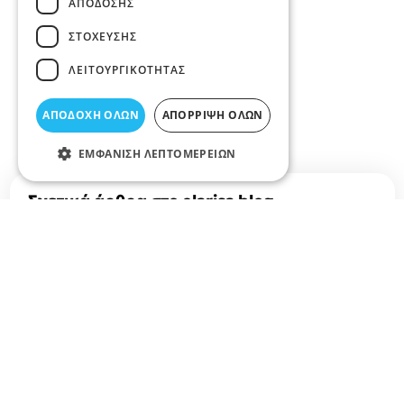
ΑΠΌΔΟΣΗΣ
ΣΤΌΧΕΥΣΗΣ
ΛΕΙΤΟΥΡΓΙΚΌΤΗΤΑΣ
ΑΠΟΔΟΧΉ ΌΛΩΝ
ΑΠΌΡΡΙΨΗ ΌΛΩΝ
ΕΜΦΆΝΙΣΗ ΛΕΠΤΟΜΕΡΕΙΏΝ
Σχετικά άρθρα στο elarisa blog
Δεν υπάρχουν διαθέσιμα άρθρα...
+
−