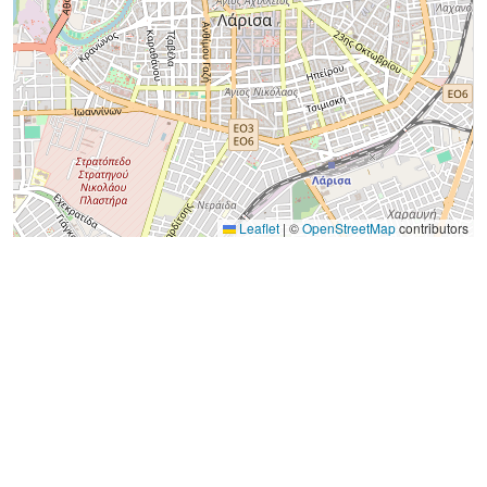
Leaflet
|
©
OpenStreetMap
contributors