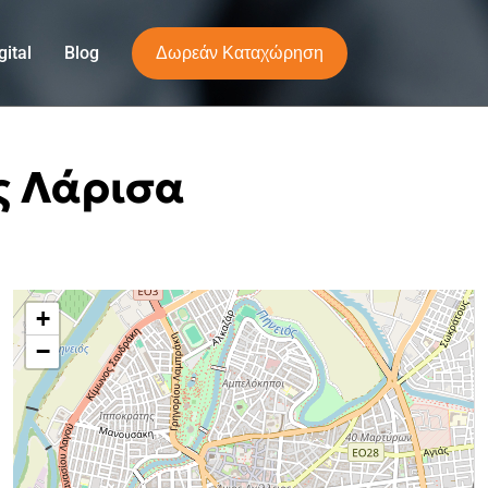
Δωρεάν Καταχώρηση
ital
Blog
ς Λάρισα
+
−