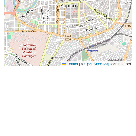
Leaflet
|
©
OpenStreetMap
contributors