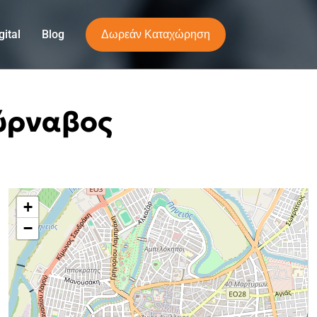
Δωρεάν Καταχώρηση
ital
Blog
Τύρναβος
+
−