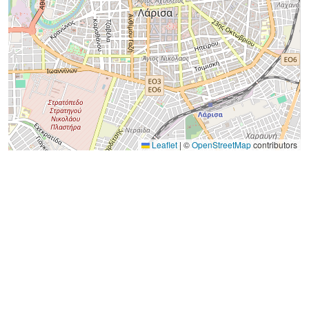
Leaflet
|
©
OpenStreetMap
contributors