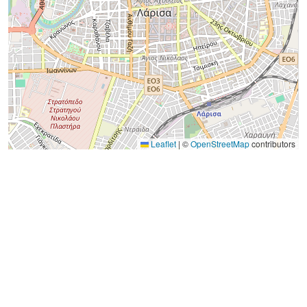
Leaflet
|
©
OpenStreetMap
contributors