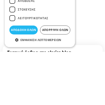
ΑΠΌΔΟΣΗΣ
ΣΤΌΧΕΥΣΗΣ
ΛΕΙΤΟΥΡΓΙΚΌΤΗΤΑΣ
ΑΠΟΔΟΧΉ ΌΛΩΝ
ΑΠΌΡΡΙΨΗ ΌΛΩΝ
ΕΜΦΆΝΙΣΗ ΛΕΠΤΟΜΕΡΕΙΏΝ
Σχετικά άρθρα στο elarisa blog
Δεν υπάρχουν διαθέσιμα άρθρα...
+
−