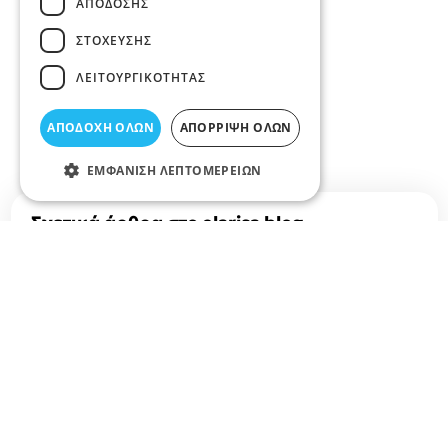
ΑΠΌΔΟΣΗΣ
ΣΤΌΧΕΥΣΗΣ
ΛΕΙΤΟΥΡΓΙΚΌΤΗΤΑΣ
ΑΠΟΔΟΧΉ ΌΛΩΝ
ΑΠΌΡΡΙΨΗ ΌΛΩΝ
ΕΜΦΆΝΙΣΗ ΛΕΠΤΟΜΕΡΕΙΏΝ
Σχετικά άρθρα στο elarisa blog
Δεν υπάρχουν διαθέσιμα άρθρα...
+
−