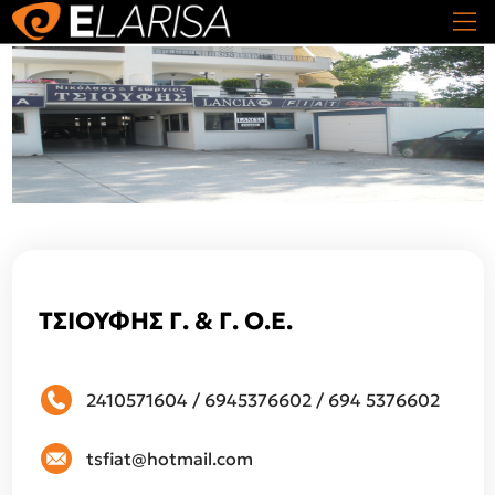
ΤΣΙΟΥΦΗΣ Γ. & Γ. Ο.Ε.
2410571604
/
6945376602
/
694 5376602
tsfiat@hotmail.com