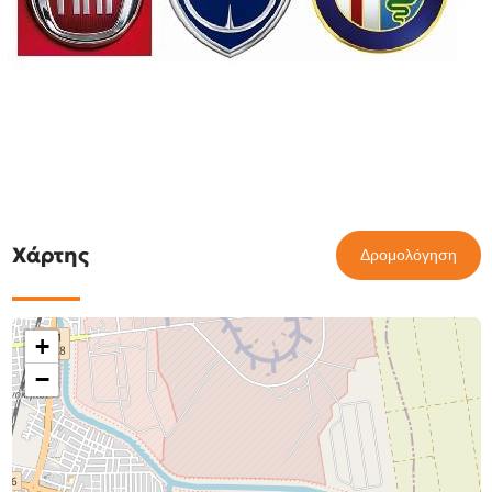
Χάρτης
Δρομολόγηση
+
−