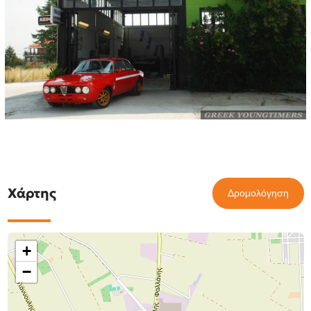
Χάρτης
Δρομολόγηση
+
−