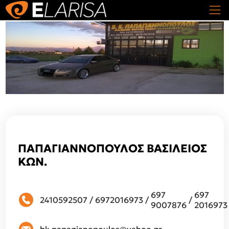
ΠΑΠΑΓΙΑΝΝΟΠΟΥΛΟΣ ΒΑΣΙΛΕΙΟΣ
ΚΩΝ.
697
697
2410592507
/
6972016973
/
/
9007876
2016973
bk.papagianopoulos@yahoo.gr