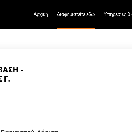
Αρχική
Διαφημιστείτε εδώ
Υπηρεσίες Dig
ΑΣΗ -
 Γ.
ε Παρνασσού, Λάρισα