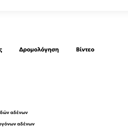
ς
Δρομολόγηση
Βίντεο
ιδών αδένων
λογόνων αδένων