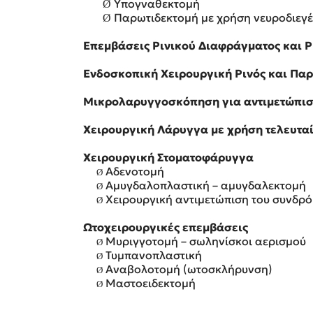
Υπογναθεκτομή
Ø
Παρωτιδεκτομή με χρήση νευροδιεγέ
Ø
Επεμβάσεις Ρινικού Διαφράγματος και 
Ενδοσκοπική Χειρουργική Ρινός και Πα
Μικρολαρυγγοσκόπηση για αντιμετώπισ
Χειρουργική Λάρυγγα με χρήση τελευτα
Χειρουργική Στοματοφάρυγγα
Αδενοτομή
Ø
Αμυγδαλοπλαστική – αμυγδαλεκτομή
Ø
Χειρουργική αντιμετώπιση του συνδρό
Ø
Ωτοχειρουργικές επεμβάσεις
Μυριγγοτομή – σωληνίσκοι αερισμού
Ø
Τυμπανοπλαστική
Ø
A
ναβολοτομή (ωτοσκλήρυνση)
Ø
Μαστοειδεκτομή
Ø