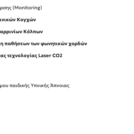
ρσης (Μοnitoring)
Ρινικών Κογχών
ραρρινίων Κόλπων
η παθήσεων των φωνητικών χορδών
ίας τεχνολογίας
Laser
CO
2
μου παιδικής Υπνικής Άπνοιας