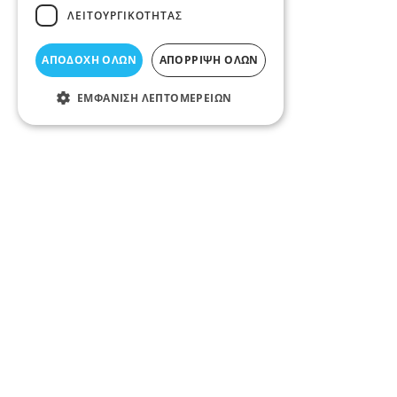
ΛΕΙΤΟΥΡΓΙΚΌΤΗΤΑΣ
ΑΠΟΔΟΧΉ ΌΛΩΝ
ΑΠΌΡΡΙΨΗ ΌΛΩΝ
ΕΜΦΆΝΙΣΗ ΛΕΠΤΟΜΕΡΕΙΏΝ
Περιγραφή κατηγορίας
Αγρονόμοι, Τοπογράφοι στην Λάρισα
Σχετικά άρθρα στο elarisa blog
Δεν υπάρχουν διαθέσιμα άρθρα...