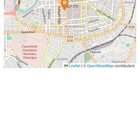
Leaflet
|
©
OpenStreetMap
contributors