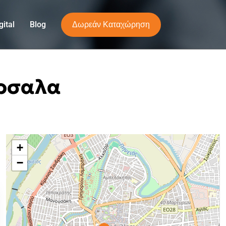
Δωρεάν Καταχώρηση
ital
Blog
άρσαλα
+
−