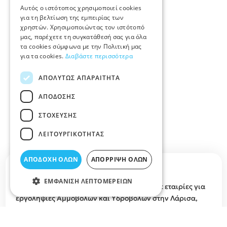
Αυτός ο ιστότοπος χρησιμοποιεί cookies
για τη βελτίωση της εμπειρίας των
χρηστών. Χρησιμοποιώντας τον ιστότοπό
μας, παρέχετε τη συγκατάθεσή σας για όλα
τα cookies σύμφωνα με την Πολιτική μας
για τα cookies.
Διαβάστε περισσότερα
ΑΠΟΛΎΤΩΣ ΑΠΑΡΑΊΤΗΤΑ
ΑΠΌΔΟΣΗΣ
ΣΤΌΧΕΥΣΗΣ
ΛΕΙΤΟΥΡΓΙΚΌΤΗΤΑΣ
ΑΠΟΔΟΧΉ ΌΛΩΝ
ΑΠΌΡΡΙΨΗ ΌΛΩΝ
Περιγραφή κατηγορίας
ΕΜΦΆΝΙΣΗ ΛΕΠΤΟΜΕΡΕΙΏΝ
ΑΜΜΟΒΟΛΕΣ ΛΑΡΙΣΑ, ΥΔΡΟΒΟΛΕΣ: Βρείτε εταιρίες για
εργοληψίες Αμμοβολών και Υδροβολών στην Λάρισα,
τιμές και προσφορές για αμμοβολή κτηρίων, μετάλλων,
σε κάγκελα υδροαμοβολή ,υδροβολή μαρμάρου, μπετόν,