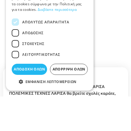
τα cookies σύμφωνα με την Πολιτική μας
για τα cookies.
Διαβάστε περισσότερα
ΑΠΟΛΎΤΩΣ ΑΠΑΡΑΊΤΗΤΑ
ΑΠΌΔΟΣΗΣ
ΣΤΌΧΕΥΣΗΣ
ΛΕΙΤΟΥΡΓΙΚΌΤΗΤΑΣ
ΑΠΟΔΟΧΉ ΌΛΩΝ
ΑΠΌΡΡΙΨΗ ΌΛΩΝ
Περιγραφή κατηγορίας
ΕΜΦΆΝΙΣΗ ΛΕΠΤΟΜΕΡΕΙΏΝ
ΑΘΛΗΤΙΚΑ ΚΕΝΤΡΑ ΑΘΛΗΤΙΚΕΣ ΣΧΟΛΕΣ ΛΑΡΙΣΑ
ΠΟΛΕΜΙΚΕΣ ΤΕΧΝΕΣ ΛΑΡΙΣΑ θα βρείτε σχολές καράτε,
αθλητικές ακαδημίες, σχολές τζούντο, σχολες taekwondo,
σχολες για αυτοάμυνα, μποξ, πυγμαχία, σχολές
πολεμικών τεχνών, ποδοσφαίρου, γήπεδα 5χ5, γήπεδα
τέννις, πολεμικές τέχνες, μαθήματα αυτοάμυνας Λάρισα,
σχολές ποδοσφαίρου, σχολές μπάσκετ, σχολές χάντμπολ,