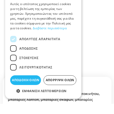
Αυτός ο ιστότοπος χρησιμοποιεί cookies
για τη βελτίωση της εμπειρίας των
χρηστών. Χρησιμοποιώντας τον ιστότοπό
μας, παρέχετε τη συγκατάθεσή σας για όλα
τα cookies σύμφωνα με την Πολιτική μας
για τα cookies.
Διαβάστε περισσότερα
ΑΠΟΛΎΤΩΣ ΑΠΑΡΑΊΤΗΤΑ
ΑΠΌΔΟΣΗΣ
ΣΤΌΧΕΥΣΗΣ
ΛΕΙΤΟΥΡΓΙΚΌΤΗΤΑΣ
ΑΠΟΔΟΧΉ ΌΛΩΝ
ΑΠΌΡΡΙΨΗ ΌΛΩΝ
Περιγραφή κατηγορίας
ΕΜΦΆΝΙΣΗ ΛΕΠΤΟΜΕΡΕΙΏΝ
ΜΠΑΤΑΡΙΕΣ ΛΑΡΙΣΑ θα βρείτε μπαταρίες αυτοκινήτου,
μπαταρίες λάπτοπ, μπαταρίες σκαφών, μπαταρίες
κινητού, μπαταρίες λιθίου, μπαταρίες μοτό, φορτηγών,
επαναφορτιζόμενες μπαταρίες, τιμές και προσφορές για