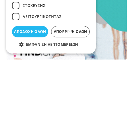
ΣΤΌΧΕΥΣΗΣ
ΛΕΙΤΟΥΡΓΙΚΌΤΗΤΑΣ
ΑΠΟΔΟΧΉ ΌΛΩΝ
ΑΠΌΡΡΙΨΗ ΌΛΩΝ
ΕΜΦΆΝΙΣΗ ΛΕΠΤΟΜΕΡΕΙΏΝ
Περιγραφή κατηγορίας
ΔΙΑΦΗΜΙΣΤΙΚΕΣ ΕΤΑΙΡΕΙΕΣ ΛΑΡΙΣΑ θα βρείτε διανομή
φυλλαδίων, διαφημιστική Εταιρεία για digital marketing,
τιμές και προσφορές για διαφημιστικές υπηρεσίες,
διαφημίσεις, διαφημιστικά, διαφημιστική καμπάνια στο
διαδίκτυο και sosial media στην Λάρισα, αναζητήστε τις