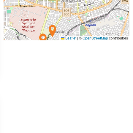
Leaflet
|
©
OpenStreetMap
contributors