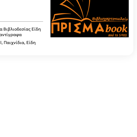
α Βιβλιοδεσίας
Είδη
οαντίγραφα
l, Παιχνίδια, Είδη