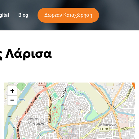
Δωρεάν Καταχώρηση
ital
Blog
ς Λάρισα
+
−