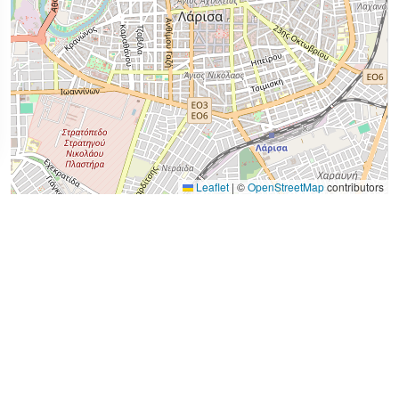
Leaflet
|
©
OpenStreetMap
contributors