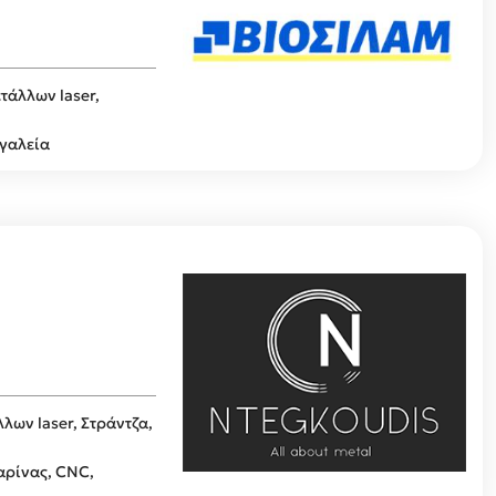
τάλλων laser,
ργαλεία
λων laser, Στράντζα,
αρίνας, CNC,