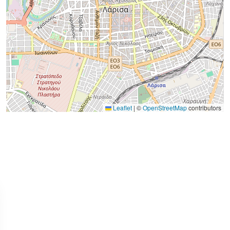
Leaflet
|
©
OpenStreetMap
contributors