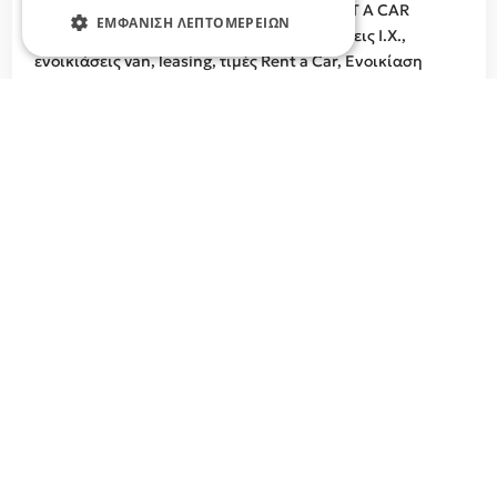
ΕΝΟΙΚΙΑΣΕΙΣ ΑΥΤΟΚΙΝΗΤΩΝ ΛΑΡΙΣΑ, RENT A CAR
ΕΜΦΆΝΙΣΗ ΛΕΠΤΟΜΕΡΕΙΏΝ
LARISA Ενοικιάσεις αυτοκινήτων, ενοικιάσεις Ι.Χ.,
ενοικιάσεις van, leasing, τιμές Rent a Car, Eνοικίαση
Αυτοκινήτου προσφορές, Ενοικιάσεις αυτοκινήτων στον
νομό Λάρισας
Σχετικά άρθρα στο elarisa blog
Δεν υπάρχουν διαθέσιμα άρθρα...
+
−