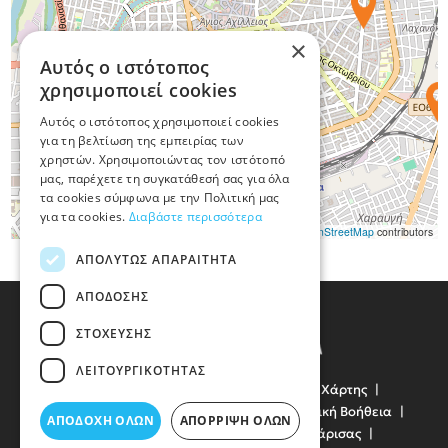
×
Αυτός ο ιστότοπος
χρησιμοποιεί cookies
Αυτός ο ιστότοπος χρησιμοποιεί cookies
για τη βελτίωση της εμπειρίας των
χρηστών. Χρησιμοποιώντας τον ιστότοπό
μας, παρέχετε τη συγκατάθεσή σας για όλα
τα cookies σύμφωνα με την Πολιτική μας
για τα cookies.
Διαβάστε περισσότερα
Leaflet
|
©
OpenStreetMap
contributors
ΑΠΟΛΎΤΩΣ ΑΠΑΡΑΊΤΗΤΑ
ΑΠΌΔΟΣΗΣ
ΣΤΌΧΕΥΣΗΣ
ΛΕΙΤΟΥΡΓΙΚΌΤΗΤΑΣ
Όροι Χρήσης
Προσωπικά Δεδομένα
Χάρτης
Χρήσιμα Τηλέφωνα
Πρώτες Ανάγκες
Οδική Βοήθεια
ΑΠΟΔΟΧΉ ΌΛΩΝ
ΑΠΌΡΡΙΨΗ ΌΛΩΝ
Συγκοινωνίες
Νοσοκομεία
Δήμος Λάρισας