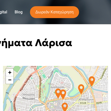
Δωρεάν Καταχώρηση
ital
Blog
νήματα Λάρισα
+
−