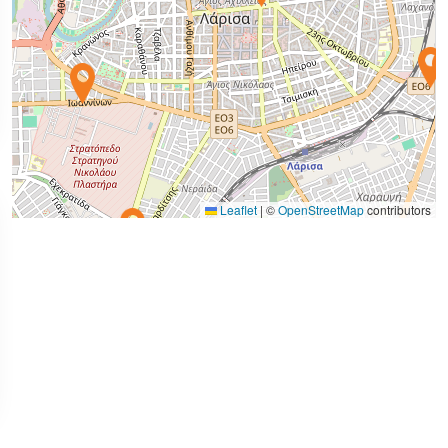
Leaflet
|
©
OpenStreetMap
contributors