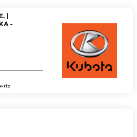
. |
ΚΑ -
ακτέρ