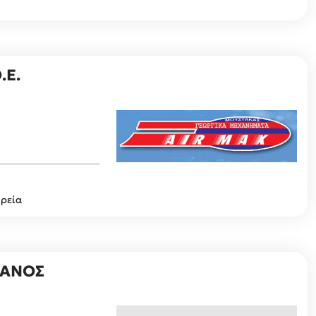
.Ε.
ιρεία
ΦΑΝΟΣ