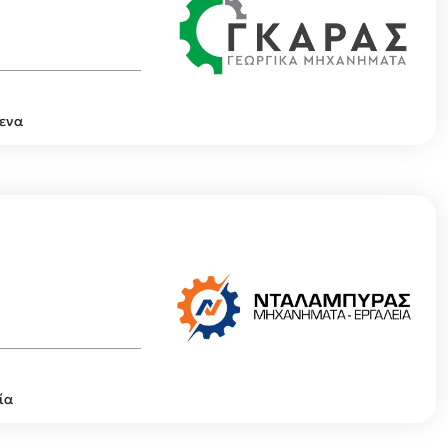
μενα
ία