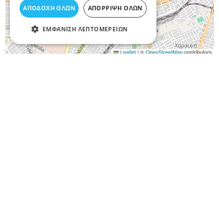
ΑΠΟΔΟΧΉ ΌΛΩΝ
ΑΠΌΡΡΙΨΗ ΌΛΩΝ
ΕΜΦΆΝΙΣΗ ΛΕΠΤΟΜΕΡΕΙΏΝ
Leaflet
|
©
OpenStreetMap
contributors
Όροι Χρήσης
Προσωπικά Δεδομένα
Χάρτης
Χρήσιμα Τηλέφωνα
Πρώτες Ανάγκες
Οδική Βοήθεια
Συγκοινωνίες
Νοσοκομεία
Δήμος Λάρισας
Δημόσιες Υπηρεσίες