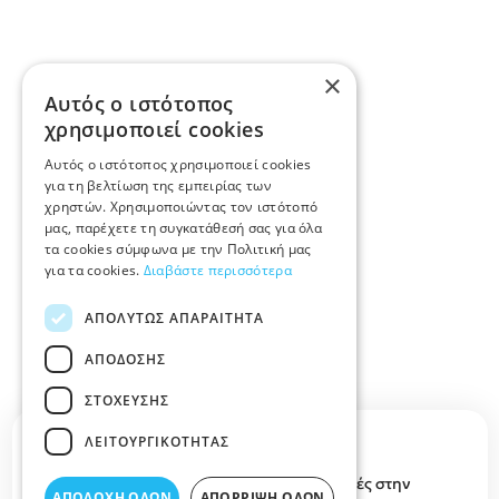
×
Αυτός ο ιστότοπος
χρησιμοποιεί cookies
Αυτός ο ιστότοπος χρησιμοποιεί cookies
για τη βελτίωση της εμπειρίας των
χρηστών. Χρησιμοποιώντας τον ιστότοπό
μας, παρέχετε τη συγκατάθεσή σας για όλα
τα cookies σύμφωνα με την Πολιτική μας
για τα cookies.
Διαβάστε περισσότερα
ΑΠΟΛΎΤΩΣ ΑΠΑΡΑΊΤΗΤΑ
ΑΠΌΔΟΣΗΣ
ΣΤΌΧΕΥΣΗΣ
Περιγραφή κατηγορίας
ΛΕΙΤΟΥΡΓΙΚΌΤΗΤΑΣ
ΚΛΙΝΙΚΕΣ ΛΑΡΙΣΑ , θα βρείτε γενικές κλινικές στην
ΑΠΟΔΟΧΉ ΌΛΩΝ
ΑΠΌΡΡΙΨΗ ΌΛΩΝ