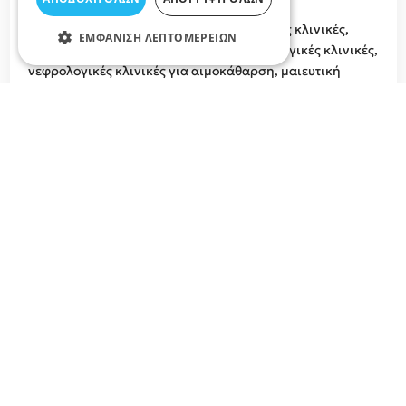
Λάρισα όπως καρδιολογικές κλινικές,
αγγειοχειρουργικές κλινικές, νευρολογικές κλινικές,
ΕΜΦΆΝΙΣΗ ΛΕΠΤΟΜΕΡΕΙΏΝ
ψυχιατρικές, ογκολογικές κλινικές, παθολογικές κλινικές,
νεφρολογικές κλινικές για αιμοκάθαρση, μαιευτική
κλινική, ιδιωτικά μαιευτήρια και κλινικές στο Νομό
Λάρισας.
Σχετικά άρθρα στο elarisa blog
Δεν υπάρχουν διαθέσιμα άρθρα...
Σχετικές αναζητήσεις για Κλινικές
Τύρναβος
Ιδιωτικές Κλινικές, Ιδιωτικά Μαιευτήρια Λάρισα, Κλινικές
για Αιμοκάθαρση, Γενικές Κλινικές