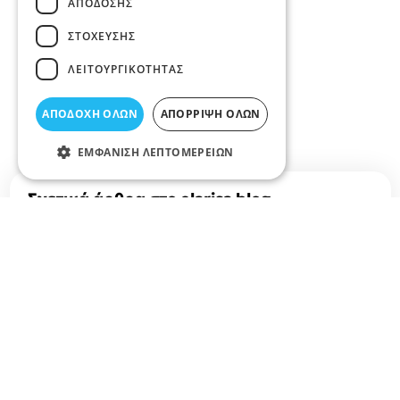
ΑΠΌΔΟΣΗΣ
ΣΤΌΧΕΥΣΗΣ
ΛΕΙΤΟΥΡΓΙΚΌΤΗΤΑΣ
ΑΠΟΔΟΧΉ ΌΛΩΝ
ΑΠΌΡΡΙΨΗ ΌΛΩΝ
ΕΜΦΆΝΙΣΗ ΛΕΠΤΟΜΕΡΕΙΏΝ
Σχετικά άρθρα στο elarisa blog
Δεν υπάρχουν διαθέσιμα άρθρα...
+
−