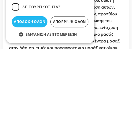
για αποσυμπίεση του μεσοσπονδυλίου δίσκου, σωστή
ΛΕΙΤΟΥΡΓΙΚΌΤΗΤΑΣ
τοποθέτηση των σπονδύλων κατά την στένωση αυτών,
αποκατάσταση ρήξεων πλαγίων συνδέσμων, προσθίου
και οπισθίου χιαστών συνδέσμων της άρθρωσης του
ΑΠΟΔΟΧΉ ΌΛΩΝ
ΑΠΌΡΡΙΨΗ ΌΛΩΝ
γονάτου, τενοντίτιδας και καρπιαίου σωλήνα, ενίσχυση
γενικά του μυϊκού συστήματος με θεραπευτικό μασάζ,
ΕΜΦΆΝΙΣΗ ΛΕΠΤΟΜΕΡΕΙΏΝ
Αθλητικό Μασάζ αναζητήστε τα καλύτερα κέντρα μασαζ
στην Λάρισα, τιμές και προσφορές για μασάζ κατ οίκον,
Ινστιτούτα Χειροπρακτικής, κέντρα μασάζ στο Νομό
Λάρισας.
Σχετικά άρθρα στο elarisa blog
Μασάζ: Ποια είναι τα οφέλη του και γιατί να το
εντάξουμε στη ζωή μας;
Το μασάζ δεν αποτελεί απλώς μια πολυτελή περιποίηση.
Είναι μια αρχαία πρακτική που προσφέρει πληθώρα
ωφελειών για το σώμα και το πνεύμα. Από τη μείωση του
άγχους μέχρι την ανακούφιση από χρόνιους πόνους, το