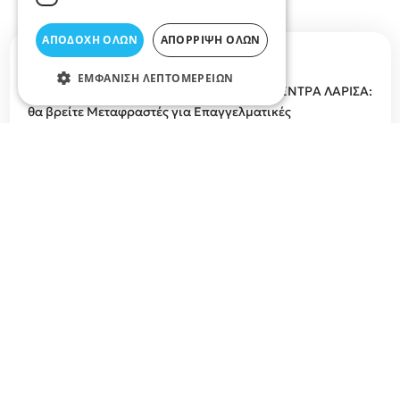
ΑΠΟΔΟΧΉ ΌΛΩΝ
ΑΠΌΡΡΙΨΗ ΌΛΩΝ
Περιγραφή κατηγορίας
ΕΜΦΆΝΙΣΗ ΛΕΠΤΟΜΕΡΕΙΏΝ
ΜΕΤΑΦΡΑΣΕΙΣ ΛΑΡΙΣΑ, ΜΕΤΑΦΡΑΣΤΙΚΑ ΚΕΝΤΡΑ ΛΑΡΙΣΑ:
θα βρείτε Μεταφραστές για Επαγγελματικές
Μεταφράσεις, Επίσημες Μεταφράσεις στην Λάρισα σε
όλες τις Γλώσσες, Μεταφράσεις Ιατρικών Κειμένων,
Μεταφράσεις Αγγλικών, Μεταφράσεις Γαλλικών,
Μεταφράσεις Ιταλικών, Μετάφραση Αλβανικών
εγγράφων, Μεταφράσεις Γερμανικών κ.α. Τιμές και
προσφορές για επαγγελματική μετάφραση κειμένων,
μετάφραση πτυχίου, μεταφρασεις δικογράφων,
επιστημονικών κειμένων, μεταφραση επίσημων
εγγράφων, απομαγνητοφωνήσεις, επιμέλεια κειμένων
Επικυρωμένες μεταφράσεις στον Νομό Λάρισας
Σχετικά άρθρα στο elarisa blog