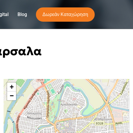
Δωρεάν Καταχώρηση
ital
Blog
άρσαλα
+
−