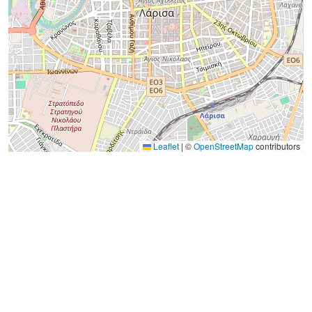
Leaflet
|
©
OpenStreetMap
contributors