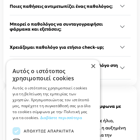
Ποιες παθήσεις αντιμετωπίζει ένας παθολόγος;
Μπορεί ο παθολόγος να συνταγογραφήσει
φάρμακα και εξετάσεις;
Χρειάζομαι παθολόγο για ετήσιο check-up;
×
Πώς μπορώ να κλείσω ραντεβού με παθολόγο στη
Αυτός ο ιστότοπος
Λάρισα;
χρησιμοποιεί cookies
Αυτός ο ιστότοπος χρησιμοποιεί cookies
για τη βελτίωση της εμπειρίας των
Σχετικά άρθρα στο elarisa blog
χρηστών. Χρησιμοποιώντας τον ιστότοπό
μας, παρέχετε τη συγκατάθεσή σας για όλα
Ποιες είναι οι ιώσεις του καλοκαιριού, σύμφωνα με
τα cookies σύμφωνα με την Πολιτική μας
τους παθολόγους;
για τα cookies.
Διαβάστε περισσότερα
Το καλοκαίρι είναι συνήθως συνδεδεμένο με ήλιο,
θάλασσα και διακοπές. Ωστόσο, η ζέστη και η αυξημένη
ΑΠΟΛΎΤΩΣ ΑΠΑΡΑΊΤΗΤΑ
υγρασία δημιουργούν ευνοϊκές συνθήκες για την