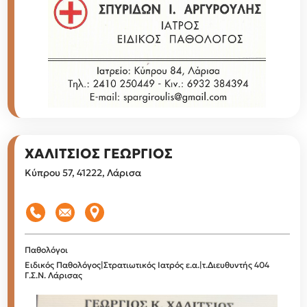
ΧΑΛΙΤΣΙΟΣ ΓΕΩΡΓΙΟΣ
Κύπρου 57, 41222, Λάρισα
Παθολόγοι
Ειδικός Παθολόγος|Στρατιωτικός Ιατρός ε.α.|τ.Διευθυντής 404
Γ.Σ.Ν. Λάρισας