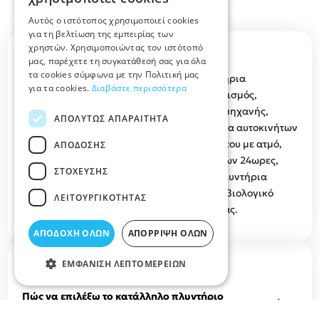
Αυτός ο ιστότοπος χρησιμοποιεί cookies
για τη βελτίωση της εμπειρίας των
χρηστών. Χρησιμοποιώντας τον ιστότοπό
Περιγραφή κατηγορίας
μας, παρέχετε τη συγκατάθεσή σας για όλα
τα cookies σύμφωνα με την Πολιτική μας
ΠΛΥΝΤΗΡΙΑ ΑΥΤΟΚΙΝΗΤΩΝ ΛΑΡΙΣΑ Πλυντήρια
για τα cookies.
Διαβάστε περισσότερα
αυτοκινήτων & μηχανής, βιολογικός καθαρισμός,
πλύσιμο αυτοκινήτου μέσα – έξω, πλύσιμο μηχανής,
ΑΠΟΛΎΤΩΣ ΑΠΑΡΑΊΤΗΤΑ
γυάλισμα – κέρωμα αυτοκινήτων, πλυντήρια αυτοκινήτων
self service, πλύσιμο καθαρισμός αυτοκινήτου με ατμό,
ΑΠΌΔΟΣΗΣ
Πλυντήρια για moto, Πλυντήρια αυτοκινήτων 24ωρες,
ΣΤΌΧΕΥΣΗΣ
βρείτε τιμές και προφορές στα καλύτερα Πλυντήρια
αυτοκινήτων για Περιποίηση, Πλύσιμο και βιολογικό
ΛΕΙΤΟΥΡΓΙΚΌΤΗΤΑΣ
Καθαρισμό Αυτοκινήτων στον Νομό Λάρισας.
ΑΠΟΔΟΧΉ ΌΛΩΝ
ΑΠΌΡΡΙΨΗ ΌΛΩΝ
F.A.Q.
ΕΜΦΆΝΙΣΗ ΛΕΠΤΟΜΕΡΕΙΏΝ
Πώς να επιλέξω το κατάλληλο πλυντήριο
αυτοκινήτων στη Λάρισα;