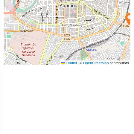
Leaflet
|
©
OpenStreetMap
contributors