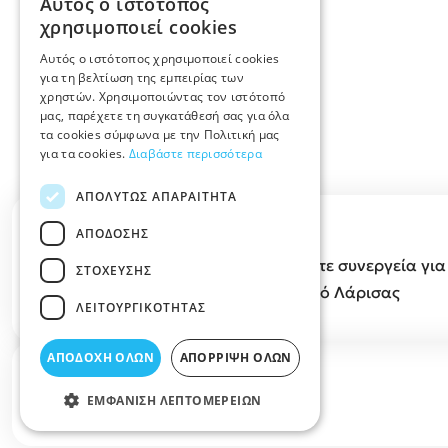
Αυτός ο ιστότοπος
χρησιμοποιεί cookies
Αυτός ο ιστότοπος χρησιμοποιεί cookies
για τη βελτίωση της εμπειρίας των
χρηστών. Χρησιμοποιώντας τον ιστότοπό
μας, παρέχετε τη συγκατάθεσή σας για όλα
τα cookies σύμφωνα με την Πολιτική μας
για τα cookies.
Διαβάστε περισσότερα
ΑΠΟΛΎΤΩΣ ΑΠΑΡΑΊΤΗΤΑ
Περιγραφή κατηγορίας
ΑΠΌΔΟΣΗΣ
ΡΕΚΤΙΦΙΕ ΜΗΧΑΝΩΝ ΛΑΡΙΣΑ θα βρείτε συνεργεία για ρ
ΣΤΌΧΕΥΣΗΣ
και προσφορές για ρεκτιφιέ στον Νομό Λάρισας
ΛΕΙΤΟΥΡΓΙΚΌΤΗΤΑΣ
ΑΠΟΔΟΧΉ ΌΛΩΝ
ΑΠΌΡΡΙΨΗ ΌΛΩΝ
Σχετικά άρθρα στο elarisa blog
ΕΜΦΆΝΙΣΗ ΛΕΠΤΟΜΕΡΕΙΏΝ
Δεν υπάρχουν διαθέσιμα άρθρα...