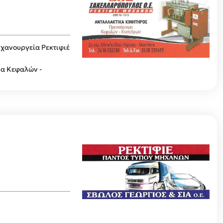
ηχανουργεία
Ρεκτιφιέ
μα Κεφαλών -