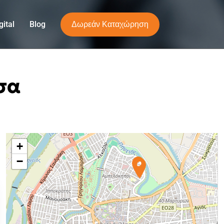
Δωρεάν Καταχώρηση
ital
Blog
σα
+
−