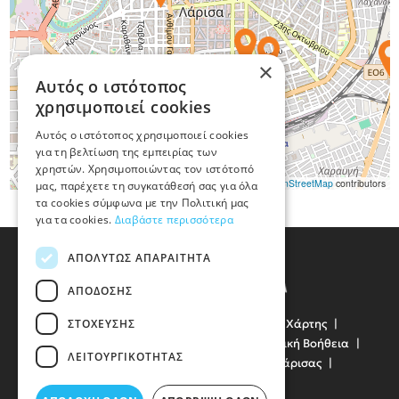
×
Αυτός ο ιστότοπος
χρησιμοποιεί cookies
Αυτός ο ιστότοπος χρησιμοποιεί cookies
για τη βελτίωση της εμπειρίας των
χρηστών. Χρησιμοποιώντας τον ιστότοπό
Leaflet
|
©
OpenStreetMap
contributors
μας, παρέχετε τη συγκατάθεσή σας για όλα
τα cookies σύμφωνα με την Πολιτική μας
για τα cookies.
Διαβάστε περισσότερα
ΑΠΟΛΎΤΩΣ ΑΠΑΡΑΊΤΗΤΑ
ΑΠΌΔΟΣΗΣ
ΣΤΌΧΕΥΣΗΣ
Όροι Χρήσης
Προσωπικά Δεδομένα
Χάρτης
Χρήσιμα Τηλέφωνα
Πρώτες Ανάγκες
Οδική Βοήθεια
ΛΕΙΤΟΥΡΓΙΚΌΤΗΤΑΣ
Συγκοινωνίες
Νοσοκομεία
Δήμος Λάρισας
Δημόσιες Υπηρεσίες