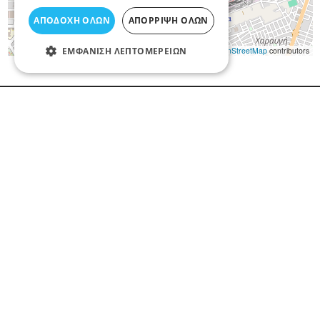
ΑΠΟΔΟΧΉ ΌΛΩΝ
ΑΠΌΡΡΙΨΗ ΌΛΩΝ
ΕΜΦΆΝΙΣΗ ΛΕΠΤΟΜΕΡΕΙΏΝ
Leaflet
|
©
OpenStreetMap
contributors
Όροι Χρήσης
Προσωπικά Δεδομένα
Χάρτης
Χρήσιμα Τηλέφωνα
Πρώτες Ανάγκες
Οδική Βοήθεια
Συγκοινωνίες
Νοσοκομεία
Δήμος Λάρισας
Δημόσιες Υπηρεσίες
© Copyright 2026 All Rights Reserved | Developed by
Elarisa -