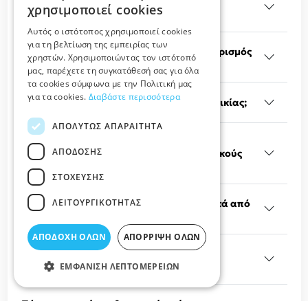
Μπορώ να βρω συνεργείο για καθαρισμό
χρησιμοποιεί cookies
πολυκατοικίας στη Λάρισα;
Αυτός ο ιστότοπος χρησιμοποιεί cookies
για τη βελτίωση της εμπειρίας των
Πόσο κοστίζει ένας επαγγελματικός καθαρισμός
χρηστών. Χρησιμοποιώντας τον ιστότοπό
στη Λάρισα;
μας, παρέχετε τη συγκατάθεσή σας για όλα
τα cookies σύμφωνα με την Πολιτική μας
για τα cookies.
Διαβάστε περισσότερα
Πότε χρειάζεται γενικός καθαρισμός κατοικίας;
ΑΠΟΛΎΤΩΣ ΑΠΑΡΑΊΤΗΤΑ
Τα συνεργεία καθαρισμού στη Λάρισα
ΑΠΌΔΟΣΗΣ
αναλαμβάνουν γραφεία και επαγγελματικούς
χώρους;
ΣΤΌΧΕΥΣΗΣ
ΛΕΙΤΟΥΡΓΙΚΌΤΗΤΑΣ
Προσφέρουν τα συνεργεία καθαρισμό μετά από
οικοδομικές εργασίες;
ΑΠΟΔΟΧΉ ΌΛΩΝ
ΑΠΌΡΡΙΨΗ ΌΛΩΝ
Μπορώ να κλείσω τακτικό πρόγραμμα
καθαρισμού;
ΕΜΦΆΝΙΣΗ ΛΕΠΤΟΜΕΡΕΙΏΝ
Πόσα συνεργεία καθαρισμού υπάρχουν στη