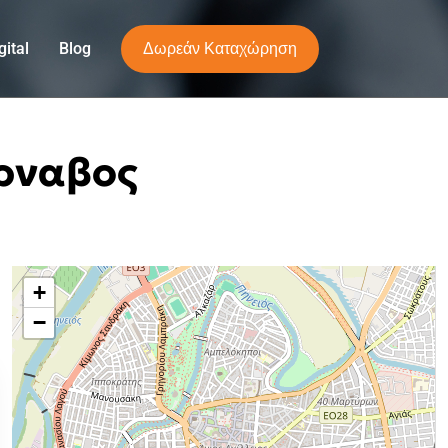
Δωρεάν Καταχώρηση
ital
Blog
ύρναβος
+
−