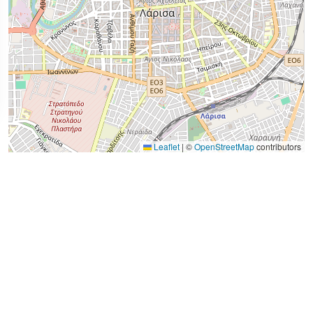
Leaflet
|
©
OpenStreetMap
contributors